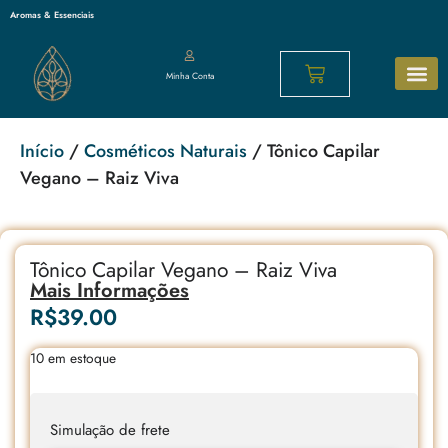
Aromas & Essenciais
Minha Conta
Sabonetes N
Cosméticos 
Os mais p
Início
/
Cosméticos Naturais
/ Tônico Capilar
Vegano – Raiz Viva
Tônico Capilar Vegano – Raiz Viva
Mais Informações
R$
39.00
10 em estoque
Simulação de frete