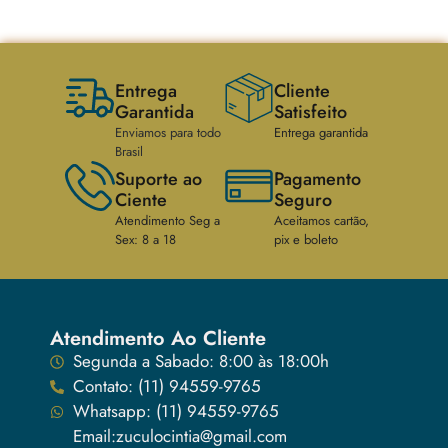
Entrega
Cliente
Garantida
Satisfeito
Enviamos para todo
Entrega garantida
Brasil
Suporte ao
Pagamento
Ciente
Seguro
Atendimento Seg a
Aceitamos cartão,
Sex: 8 a 18
pix e boleto
Atendimento Ao Cliente
Segunda a Sabado: 8:00 às 18:00h
Contato: (11) 94559-9765
Whatsapp: (11) 94559-9765
Email:zuculocintia@gmail.com