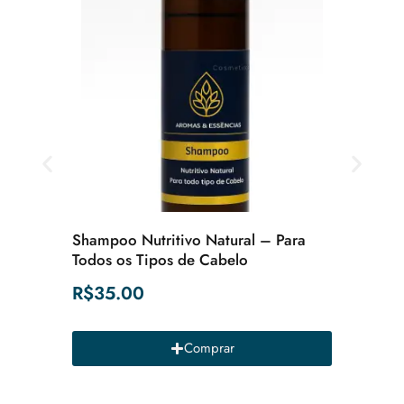
Shampoo Nutritivo Natural – Para
Creme H
Todos os Tipos de Cabelo
de Flor
R$
35.00
R$
24.
Comprar