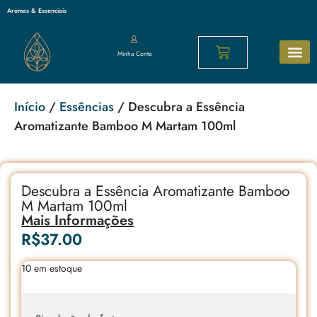
Aromas & Essenciais
Minha Conta
Sabonetes N
Cosméticos 
Os mais p
Início
/
Essências
/ Descubra a Essência
Aromatizante Bamboo M Martam 100ml
Descubra a Essência Aromatizante Bamboo
M Martam 100ml
Mais Informações
R$
37.00
10 em estoque