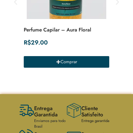
Kit Pre
Perfume Capilar – Aura Floral
Pronto 
R$
29.00
R$
89.
Comprar
Entrega
Cliente
Garantida
Satisfeito
Enviamos para todo
Entrega garantida
Brasil