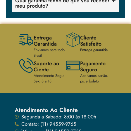
Qual garantia tenho de que vou receber
meu produto?
Entrega
Cliente
Garantida
Satisfeito
Enviamos para todo
Entrega garantida
Brasil
Suporte ao
Pagamento
Ciente
Seguro
Atendimento Seg a
Aceitamos cartão,
Sex: 8 a 18
pix e boleto
Atendimento Ao Cliente
Segunda a Sabado: 8:00 às 18:00h
Contato: (11) 94559-9765