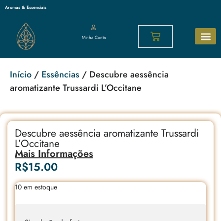
Aromas & Essenciais
Minha Conta
Sabonetes N
Cosméticos 
Os mais p
Início
/
Essências
/ Descubre aessência
aromatizante Trussardi L’Occitane
Descubre aessência aromatizante Trussardi
L’Occitane
Mais Informações
R$
15.00
10 em estoque