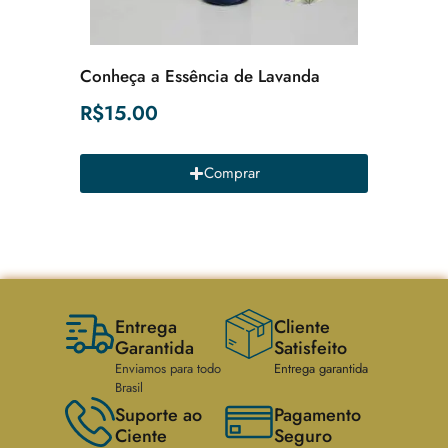
Descubr
Conheça a Essência de Lavanda
de Alec
R$
15.00
R$
15.
Comprar
Entrega
Cliente
Garantida
Satisfeito
Enviamos para todo
Entrega garantida
Brasil
Suporte ao
Pagamento
Ciente
Seguro