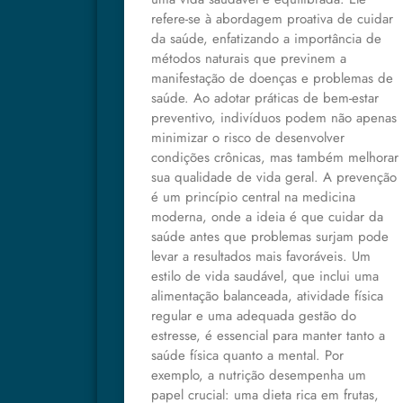
refere-se à abordagem proativa de cuidar
da saúde, enfatizando a importância de
métodos naturais que previnem a
manifestação de doenças e problemas de
saúde. Ao adotar práticas de bem-estar
preventivo, indivíduos podem não apenas
minimizar o risco de desenvolver
condições crônicas, mas também melhorar
sua qualidade de vida geral. A prevenção
é um princípio central na medicina
moderna, onde a ideia é que cuidar da
saúde antes que problemas surjam pode
levar a resultados mais favoráveis. Um
estilo de vida saudável, que inclui uma
alimentação balanceada, atividade física
regular e uma adequada gestão do
estresse, é essencial para manter tanto a
saúde física quanto a mental. Por
exemplo, a nutrição desempenha um
papel crucial: uma dieta rica em frutas,