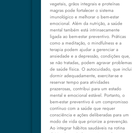
vegetais, grãos integrais e proteínas
magras pode fortalecer o sistema
imunológico e melhorar o bem-estar
emocional. Além da nutrição, a saúde
mental também está intrinsecamente
ligada ao bem-estar preventivo. Práticas
como a meditação, o mindfulness e a
terapia podem ajudar a gerenciar a
ansiedade e a depressão, condições que,
se não tratadas, podem agravar problemas
de saúde física. O autocuidado, que inclui
dormir adequadamente, exercitar-se e
reservar tempo para atividades
prazerosas, contribui para um estado
mental e emocional estável. Portanto, o
bem-estar preventivo é um compromisso
contínuo com a saúde que requer
consciência e ações deliberadas para um
modo de vida que priorize a prevenção.
Ao integrar hábitos saudáveis na rotina