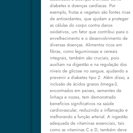
diabetes e doenças cardíacas. Por
exemplo, frutas e vegetais são fontes ricas
de antioxidantes, que ajudam a proteger
as células do corpo contra danos
oxidativos, um fator que contribui para o
envelhecimento e o desenvolvimento de
diversas doenças. Alimentos ricos em
fibras, como leguminosas e cereais
integrais, também são cruciais, pois
auxiliam na digestão e na regulação dos
níveis de glicose no sangue, ajudando a
prevenir a diabetes tipo 2. Além disso, a
inclusão de ácidos graxos ômega-3,
encontrados em peixes, sementes de
linhaça e nozes, tem demonstrado
benefícios significativos na saúde
cardiovascular, reduzindo a inflamação e
melhorando a função arterial. A ingestão
adequada de vitaminas essenciais, tais
como as vitaminas C e D, também deve