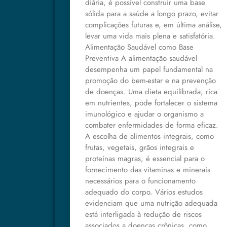
diária, é possível construir uma base
sólida para a saúde a longo prazo, evitar
complicações futuras e, em última análise,
levar uma vida mais plena e satisfatória.
Alimentação Saudável como Base
Preventiva A alimentação saudável
desempenha um papel fundamental na
promoção do bem-estar e na prevenção
de doenças. Uma dieta equilibrada, rica
em nutrientes, pode fortalecer o sistema
imunológico e ajudar o organismo a
combater enfermidades de forma eficaz.
A escolha de alimentos integrais, como
frutas, vegetais, grãos integrais e
proteínas magras, é essencial para o
fornecimento das vitaminas e minerais
necessários para o funcionamento
adequado do corpo. Vários estudos
evidenciam que uma nutrição adequada
está interligada à redução de riscos
associados a doenças crônicas, como