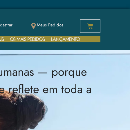
dastrar
Meus Pedidos
IS
OS MAIS PEDIDOS
LANÇAMENTO
humanas — porque
 reflete em toda a