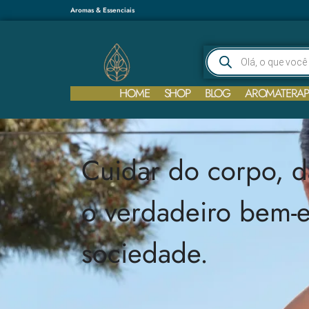
Aromas & Essenciais
HOME
SHOP
BLOG
AROMATERAP
Cuidar do corpo, 
o verdadeiro bem-e
sociedade.