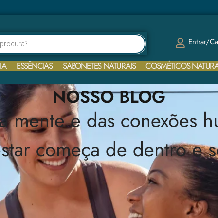
Entrar/Ca
IA
ESSÊNCIAS
SABONETES NATURAIS
COSMÉTICOS NATURA
NOSSO BLOG
da mente e das conexões 
star começa de dentro e se