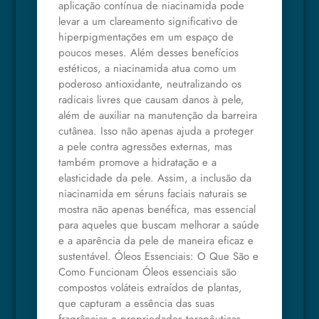
aplicação contínua de niacinamida pode
levar a um clareamento significativo de
hiperpigmentações em um espaço de
poucos meses. Além desses benefícios
estéticos, a niacinamida atua como um
poderoso antioxidante, neutralizando os
radicais livres que causam danos à pele,
além de auxiliar na manutenção da barreira
cutânea. Isso não apenas ajuda a proteger
a pele contra agressões externas, mas
também promove a hidratação e a
elasticidade da pele. Assim, a inclusão da
niacinamida em séruns faciais naturais se
mostra não apenas benéfica, mas essencial
para aqueles que buscam melhorar a saúde
e a aparência da pele de maneira eficaz e
sustentável. Óleos Essenciais: O Que São e
Como Funcionam Óleos essenciais são
compostos voláteis extraídos de plantas,
que capturam a essência das suas