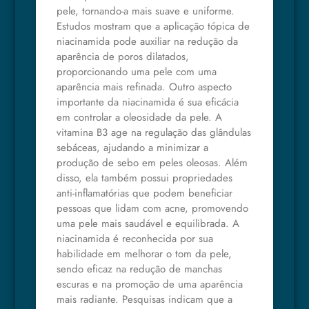
pele, tornando-a mais suave e uniforme.
Estudos mostram que a aplicação tópica de
niacinamida pode auxiliar na redução da
aparência de poros dilatados,
proporcionando uma pele com uma
aparência mais refinada. Outro aspecto
importante da niacinamida é sua eficácia
em controlar a oleosidade da pele. A
vitamina B3 age na regulação das glândulas
sebáceas, ajudando a minimizar a
produção de sebo em peles oleosas. Além
disso, ela também possui propriedades
anti-inflamatórias que podem beneficiar
pessoas que lidam com acne, promovendo
uma pele mais saudável e equilibrada. A
niacinamida é reconhecida por sua
habilidade em melhorar o tom da pele,
sendo eficaz na redução de manchas
escuras e na promoção de uma aparência
mais radiante. Pesquisas indicam que a