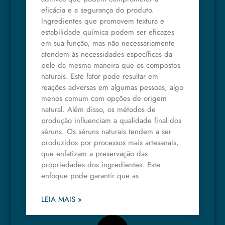
eficácia e a segurança do produto.
Ingredientes que promovem textura e
estabilidade química podem ser eficazes
em sua função, mas não necessariamente
atendem às necessidades específicas da
pele da mesma maneira que os compostos
naturais. Este fator pode resultar em
reações adversas em algumas pessoas, algo
menos comum com opções de origem
natural. Além disso, os métodos de
produção influenciam a qualidade final dos
séruns. Os séruns naturais tendem a ser
produzidos por processos mais artesanais,
que enfatizam a preservação das
propriedades dos ingredientes. Este
enfoque pode garantir que as
LEIA MAIS »