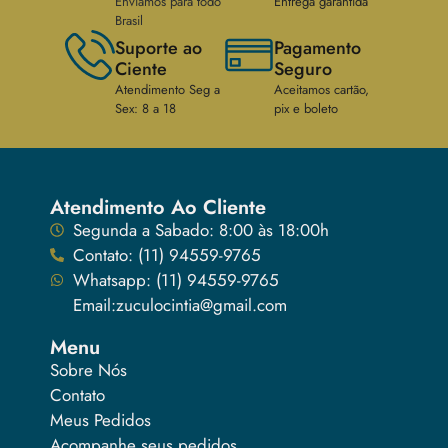
Enviamos para todo
Entrega garantida
Brasil
Suporte ao
Pagamento
Ciente
Seguro
Atendimento Seg a
Aceitamos cartão,
Sex: 8 a 18
pix e boleto
Atendimento Ao Cliente
Segunda a Sabado: 8:00 às 18:00h
Contato: (11) 94559-9765
Whatsapp: (11) 94559-9765
Email:zuculocintia@gmail.com
Menu
Sobre Nós
Contato
Meus Pedidos
Acompanhe seus pedidos