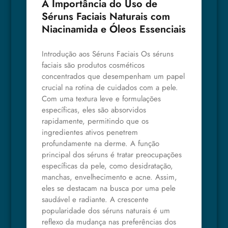
A Importância do Uso de
Séruns Faciais Naturais com
Niacinamida e Óleos Essenciais
Introdução aos Séruns Faciais Os séruns
faciais são produtos cosméticos
concentrados que desempenham um papel
crucial na rotina de cuidados com a pele.
Com uma textura leve e formulações
específicas, eles são absorvidos
rapidamente, permitindo que os
ingredientes ativos penetrem
profundamente na derme. A função
principal dos séruns é tratar preocupações
específicas da pele, como desidratação,
manchas, envelhecimento e acne. Assim,
eles se destacam na busca por uma pele
saudável e radiante. A crescente
popularidade dos séruns naturais é um
reflexo da mudança nas preferências dos