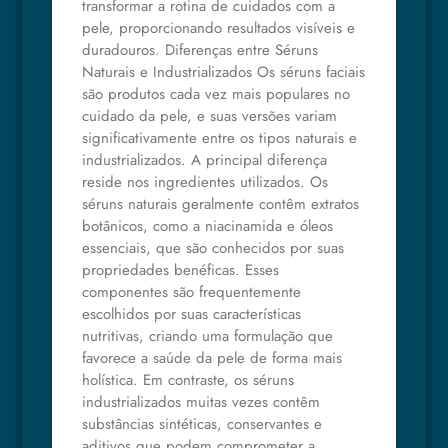
transformar a rotina de cuidados com a
pele, proporcionando resultados visíveis e
duradouros. Diferenças entre Séruns
Naturais e Industrializados Os séruns faciais
são produtos cada vez mais populares no
cuidado da pele, e suas versões variam
significativamente entre os tipos naturais e
industrializados. A principal diferença
reside nos ingredientes utilizados. Os
séruns naturais geralmente contêm extratos
botânicos, como a niacinamida e óleos
essenciais, que são conhecidos por suas
propriedades benéficas. Esses
componentes são frequentemente
escolhidos por suas características
nutritivas, criando uma formulação que
favorece a saúde da pele de forma mais
holística. Em contraste, os séruns
industrializados muitas vezes contêm
substâncias sintéticas, conservantes e
aditivos que podem comprometer a