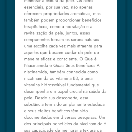
melhorar a textura da pele. Os óleos
essenciais, por sua vez, não apenas
oferecem propriedades aromáticas, mas
também podem proporcionar benefícios
terapêuticos, como a hidratação e a
revitalização da pele. Juntos, esses
componentes tornam os séruns naturais
uma escolha cada vez mais atraente para
aqueles que buscam cuidar da pele de
maneira eficaz e consciente. O Que é
Niacinamida e Quais Seus Benefícios A
niacinamida, também conhecida como
nicotinamida ou vitamina B3, é uma
vitamina hidrossolúvel fundamental que
desempenha um papel crucial na saúde da
pele. Desde sua descoberta, essa
substância tem sido amplamente estudada
e seus efeitos benéficos têm sido
documentados em diversas pesquisas. Um
dos principais benefícios da niacinamida é
sua capacidade de melhorar a textura da