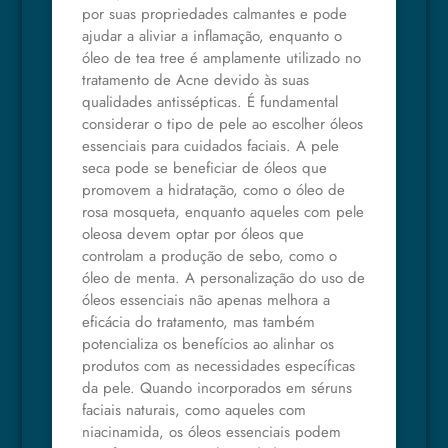
por suas propriedades calmantes e pode
ajudar a aliviar a inflamação, enquanto o
óleo de tea tree é amplamente utilizado no
tratamento de Acne devido às suas
qualidades antissépticas. É fundamental
considerar o tipo de pele ao escolher óleos
essenciais para cuidados faciais. A pele
seca pode se beneficiar de óleos que
promovem a hidratação, como o óleo de
rosa mosqueta, enquanto aqueles com pele
oleosa devem optar por óleos que
controlam a produção de sebo, como o
óleo de menta. A personalização do uso de
óleos essenciais não apenas melhora a
eficácia do tratamento, mas também
potencializa os benefícios ao alinhar os
produtos com as necessidades específicas
da pele. Quando incorporados em séruns
faciais naturais, como aqueles com
niacinamida, os óleos essenciais podem