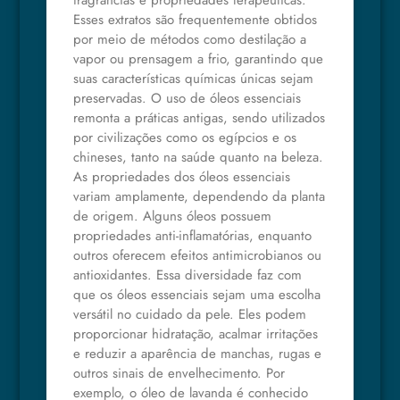
fragrâncias e propriedades terapêuticas.
Esses extratos são frequentemente obtidos
por meio de métodos como destilação a
vapor ou prensagem a frio, garantindo que
suas características químicas únicas sejam
preservadas. O uso de óleos essenciais
remonta a práticas antigas, sendo utilizados
por civilizações como os egípcios e os
chineses, tanto na saúde quanto na beleza.
As propriedades dos óleos essenciais
variam amplamente, dependendo da planta
de origem. Alguns óleos possuem
propriedades anti-inflamatórias, enquanto
outros oferecem efeitos antimicrobianos ou
antioxidantes. Essa diversidade faz com
que os óleos essenciais sejam uma escolha
versátil no cuidado da pele. Eles podem
proporcionar hidratação, acalmar irritações
e reduzir a aparência de manchas, rugas e
outros sinais de envelhecimento. Por
exemplo, o óleo de lavanda é conhecido