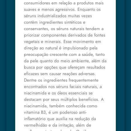
consumidores em relação a produtos mais
suaves e menos agressivos. Enquanto os
séruns industrializados muitas vezes
contêm ingredientes sintéticos e
conservantes, os séruns naturais tendem a
priorizar componentes derivados de fontes
vegetais e minerais. Esse movimento em
direção ao natural é impulsionado pela
preocupação crescente com a saúde, tanto
da pele quanto do meio ambiente, além da
busca por opções que ofereçam resultados
eficazes sem causar reações adversas.
Dentre os ingredientes frequentemente
encontrados nos séruns faciais naturais, a
niacinamida e os óleos essenciais se
destacam por seus múltiplos benefícios. A
niacinamida, também conhecida como
vitamina B3, é um poderoso anti-
inflamatório que auxilia na redução da
vermelhidão e da irritação, além de