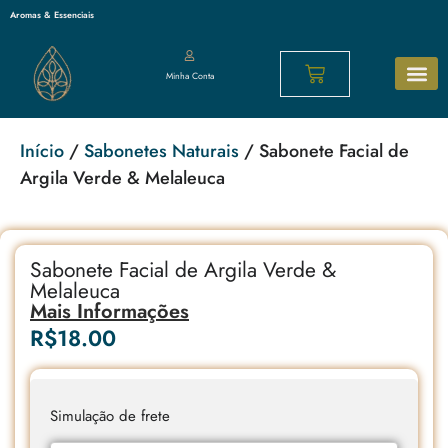
Aromas & Essenciais
Minha Conta
Sabonetes N
Cosméticos 
Os mais p
Início
/
Sabonetes Naturais
/ Sabonete Facial de
Argila Verde & Melaleuca
Sabonete Facial de Argila Verde &
Melaleuca
Mais Informações
R$
18.00
Simulação de frete