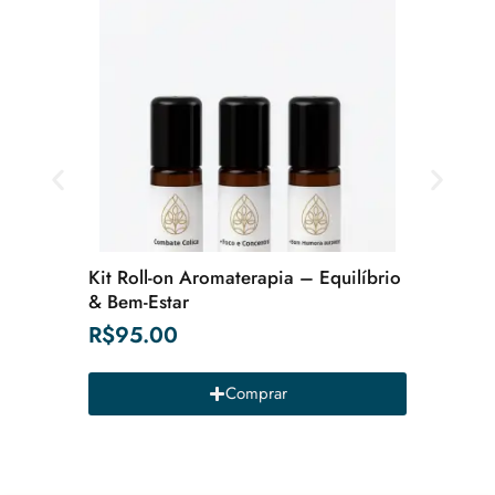
Kit Roll-on Aromaterapia – Equilíbrio
Sabonet
& Bem-Estar
Sicilian
R$
95.00
R$
15.
Comprar