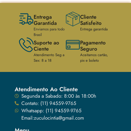
Entrega
Cliente
Garantida
Satisfeito
Enviamos para todo
Entrega garantida
Brasil
Suporte ao
Pagamento
Ciente
Seguro
Atendimento Seg a
Aceitamos cartão,
Sex: 8 a 18
pix e boleto
Atendimento Ao Cliente
Segunda a Sabado: 8:00 às 18:00h
Contato: (11) 94559-9765
Whatsapp: (11) 94559-9765
Email:zuculocintia@gmail.com
Menu